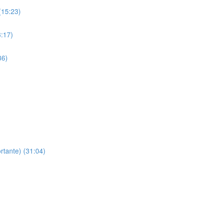
(15:23)
:17)
36)
tante) (31:04)